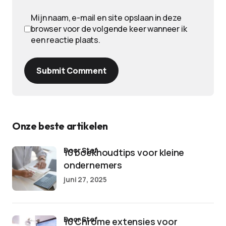
Mijn naam, e-mail en site opslaan in deze
browser voor de volgende keer wanneer ik
een reactie plaats.
Submit Comment
Onze beste artikelen
door Stef
10 boekhoudtips voor kleine
ondernemers
juni 27, 2025
door Stef
10 Chrome extensies voor