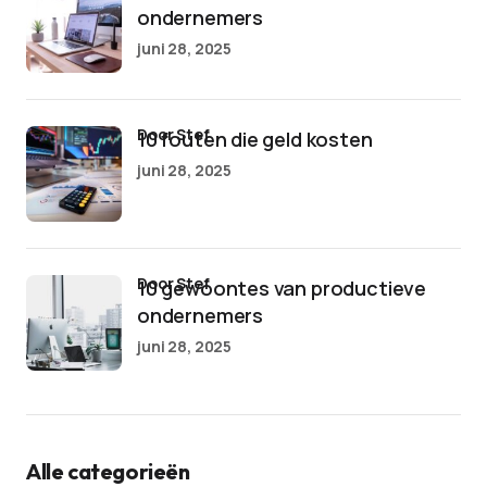
ondernemers
juni 28, 2025
door Stef
10 fouten die geld kosten
juni 28, 2025
door Stef
10 gewoontes van productieve
ondernemers
juni 28, 2025
Alle categorieën