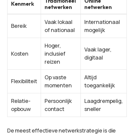
Traditioneel
Online
Kenmerk
netwerken
netwerken
Vaak lokaal
Internationaal
Bereik
of nationaal
mogelijk
Hoger,
Vaak lager,
Kosten
inclusief
digitaal
reizen
Op vaste
Altijd
Flexibiliteit
momenten
toegankelijk
Relatie-
Persoonlijk
Laagdrempelig,
opbouw
contact
sneller
De meest effectieve netwerkstrategie is die