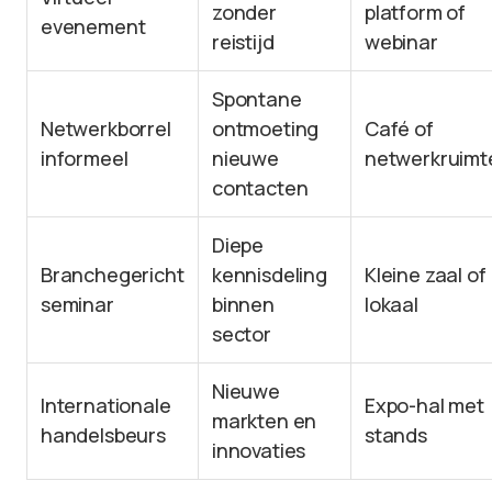
zonder
platform of
evenement
reistijd
webinar
Spontane
Netwerkborrel
ontmoeting
Café of
informeel
nieuwe
netwerkruimt
contacten
Diepe
Branchegericht
kennisdeling
Kleine zaal of
seminar
binnen
lokaal
sector
Nieuwe
Internationale
Expo-hal met
markten en
handelsbeurs
stands
innovaties