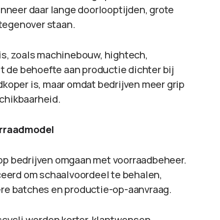
wanneer daar lange doorlooptijden, grote
 tegenover staan.
 is, zoals machinebouw, hightech,
 de behoefte aan productie dichter bij
edkoper is, maar omdat bedrijven meer grip
schikbaarheid.
orraadmodel
rop bedrijven omgaan met voorraadbeheer.
eerd om schaalvoordeel te behalen,
nere batches en productie-op-aanvraag.
cycli worden korter, klantwensen