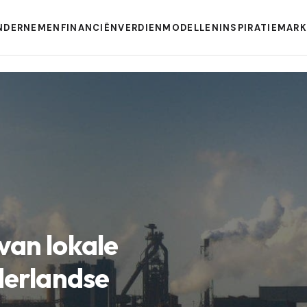
NDERNEMEN
FINANCIËN
VERDIENMODELLEN
INSPIRATIE
MARK
van lokale
derlandse